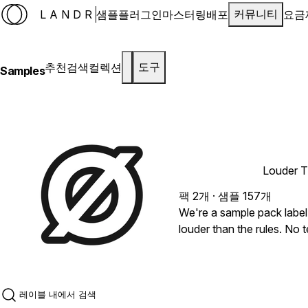
LANDR
샘플
플러그인
마스터링
배포
요금
커뮤니티
추천
검색
컬렉션
도구
Samples
Louder T
팩 2개 · 샘플 157개
We're a sample pack label
louder than the rules. No t
raw sound and bold energ