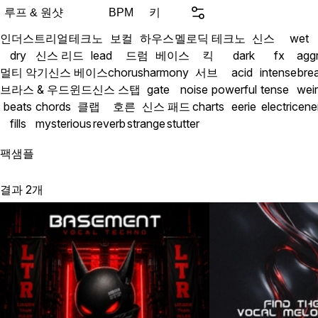
루프 & 원샷
키
BPM
인더스트리얼
테크노
보컬
하우스
멜로딕 테크노
신스
wet
dry
신스 리드
lead
드럼
베이스
킥
dark
fx
agg
멀티 악기
신스 베이스
chorus
harmony
서브
acid
intense
bre
브라스 & 우드윈드
신스 스탭
gate
noise
powerful
tense
wei
beats
chords
클랩
호른
신스 패드
charts
eerie
electric
ene
fills
mysterious
reverb
strange
stutter
팩
샘플
결과 2개