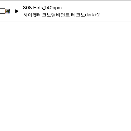
808 Hats_140bpm
808 Hats_140bpm 선택
하이햇
테크노
앰비언트 테크노
dark
+2