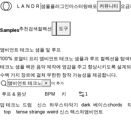
LANDR
샘플
플러그인
마스터링
배포
요금
커뮤니티
추천
검색
컬렉션
도구
Samples
앰비언트 테크노 샘플 및 루프
100% 로열티 프리 앰비언트 테크노 샘플과 루프 컬렉션을 탐색
테크노 샘플 팩은 음악 제작에 영감을 주고 향상시키도록 설계되
수백 가지 장르에 걸쳐 무한한 창작 가능성을 제공합니다.
앰비언트 테크노
루프 & 원샷
키
BPM
1
덥 테크노
드럼
신스
하우스
타악기
dark
베이스
chords
top
tense
strange
weird
신스 텍스처
앰비언트