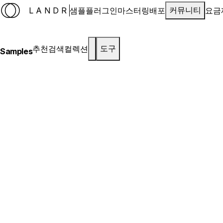
LANDR
샘플
플러그인
마스터링
배포
요금
커뮤니티
추천
검색
컬렉션
도구
Samples