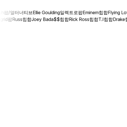
h
팝/얼터너티브
Ellie Goulding
일렉트로팝
Eminem
힙합
Flying Lot
Sigrid
팝
Russ
힙합
Joey Bada$$
힙합
Rick Ross
힙합
T.I
힙합
Drak