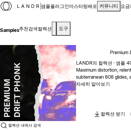
LANDR
샘플
플러그인
마스터링
배포
요금
커뮤니티
추천
검색
컬렉션
도구
Samples
Premium D
LANDR의 컬렉션 · 샘플 4
Maximum distortion, relen
subterranean 808 glides,
inspired vocal chops. Alon
자세히 알아보기
end and iconic metallic per
fierce selection of gritty 
phonk rhythms, and raw a
designed to recreate the 
컬렉션 받기
Every sample is processed 
lo-fi, overdriven crunch t