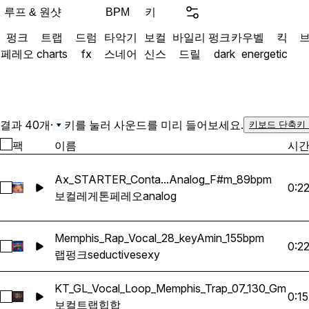
through the mix, giving y
루프 & 원샷
키
BPM
build heavy, high-velocity
펑크
트랩
드럼
타악기
보컬
바일리 펑크
카우벨
킥
digital underground.
페레오
charts
fx
스네어
신스
드릴
dark
energetic
결과 40개
·
키를 눌러 사운드를 미리 들어보세요.
키보드 단축키
팩
이름
시
Ax_STARTER_Conta...Analog_F#m_89bpm
0:2
Ax_STARTER_Contacto_VOCAL LOOP_Reggaeton_Analog
보컬
레게톤
페레오
analog
Memphis_Rap_Vocal_28_keyAmin_155bpm
0:2
Memphis_Rap_Vocal_28_keyAmin_155bpm 선택
랩
펑크
seductive
sexy
KT_GL_Vocal_Loop_Memphis_Trap_07_130_Gm
0:15
KT_GL_Vocal_Loop_Memphis_Trap_07_130_Gm 선택
보컬
트랩
힙합