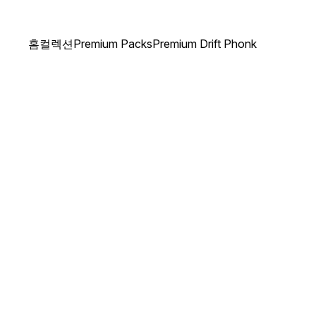
홈
컬렉션
Premium Packs
Premium Drift Phonk