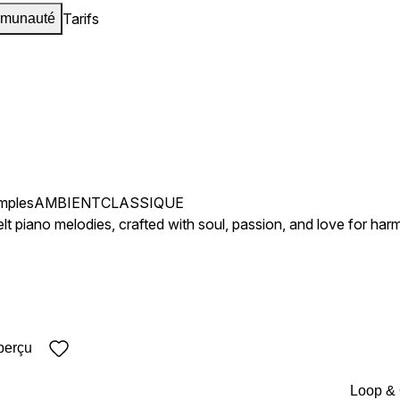
Tarifs
munauté
mples
AMBIENT
CLASSIQUE
elt piano melodies, crafted with soul, passion, and love for h
perçu
Loop &