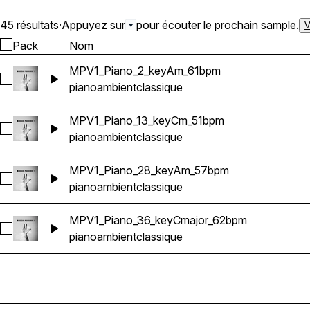
45 résultats
·
Appuyez sur
pour écouter le prochain sample.
V
Pack
Nom
MPV1_Piano_2_keyAm_61bpm
Sélectionnez MPV1_Piano_2_keyAm_61bpm
piano
ambient
classique
MPV1_Piano_13_keyCm_51bpm
Sélectionnez MPV1_Piano_13_keyCm_51bpm
piano
ambient
classique
MPV1_Piano_28_keyAm_57bpm
Sélectionnez MPV1_Piano_28_keyAm_57bpm
piano
ambient
classique
MPV1_Piano_36_keyCmajor_62bpm
Sélectionnez MPV1_Piano_36_keyCmajor_62bpm
piano
ambient
classique