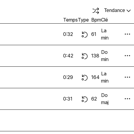
Tendance
Temps
Type
Bpm
Clé
La
0:32
61
min
Do
0:42
138
min
La
0:29
164
min
Do
0:31
62
maj