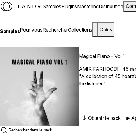
LANDR
Samples
Plugins
Mastering
Distribution
Com
Pour vous
Rechercher
Collections
Outils
Samples
Magical Piano - Vol 1
AMIR FARHOODI
· 45 sa
"A collection of 45 heartf
the listener."
Obtenir le pack
A