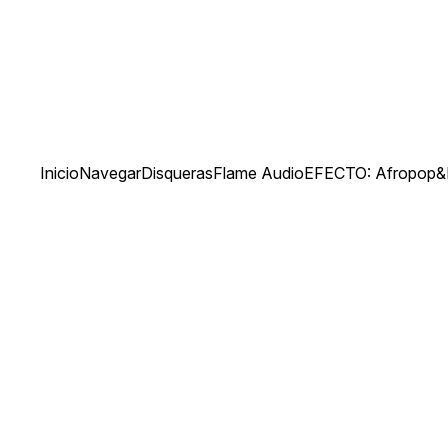
Inicio
Navegar
Disqueras
Flame Audio
EFECTO: Afropop&