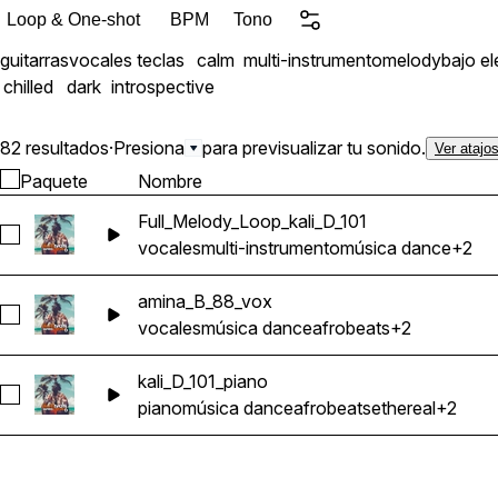
Loop & One-shot
BPM
Tono
guitarras
vocales
teclas
calm
multi-instrumento
melody
bajo el
chilled
dark
introspective
82 resultados
·
Presiona
para previsualizar tu sonido.
Ver atajo
Paquete
Nombre
Full_Melody_Loop_kali_D_101
Seleccionar Full_Melody_Loop_kali_D_101
vocales
multi-instrumento
música dance
+2
amina_B_88_vox
Seleccionar amina_B_88_vox
vocales
música dance
afrobeats
+2
kali_D_101_piano
Seleccionar kali_D_101_piano
piano
música dance
afrobeats
ethereal
+2