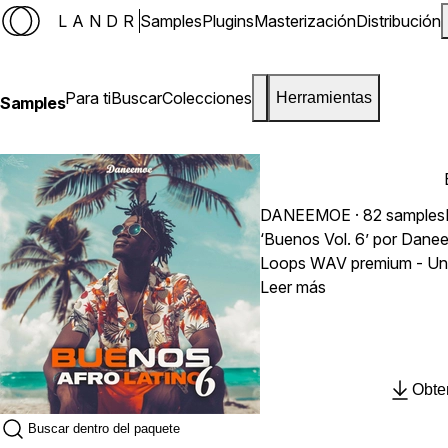
LANDR
Samples
Plugins
Masterización
Distribución
Para ti
Buscar
Colecciones
Herramientas
Samples
DANEEMOE
· 82 samples
‘Buenos Vol. 6’ por Dane
Loops WAV premium - Una
crear éxitos Afro-Latinos
Leer más
este paquete de samples es
producción. Equipado con 
impregnados de sabor Afr
Obte