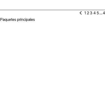
1
2
3
4
5
...
4
Paquetes principales