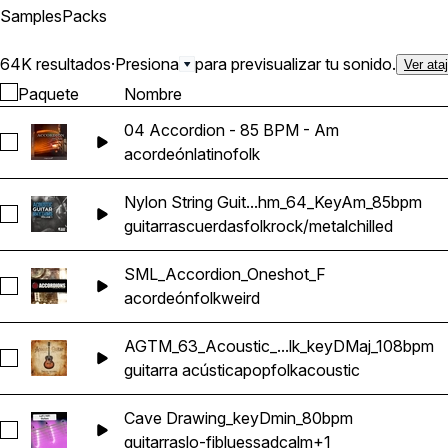
Samples
Packs
64K resultados
·
Presiona
para previsualizar tu sonido.
Ver ata
Paquete
Nombre
04 Accordion - 85 BPM - Am
Seleccionar 04 Accordion - 85 BPM - Am
acordeón
latino
folk
Nylon String Guit...hm_64_KeyAm_85bpm
Seleccionar Nylon String Guitar Rhythm_64_KeyAm_85bpm
guitarras
cuerdas
folk
rock/metal
chilled
SML_Accordion_Oneshot_F
Seleccionar SML_Accordion_Oneshot_F
acordeón
folk
weird
AGTM_63_Acoustic_...lk_keyDMaj_108bpm
Seleccionar AGTM_63_Acoustic_Guitar_Folk_keyDMaj_108bp
guitarra acústica
pop
folk
acoustic
Cave Drawing_keyDmin_80bpm
Seleccionar Cave Drawing_keyDmin_80bpm
guitarras
lo-fi
blues
sad
calm
+1