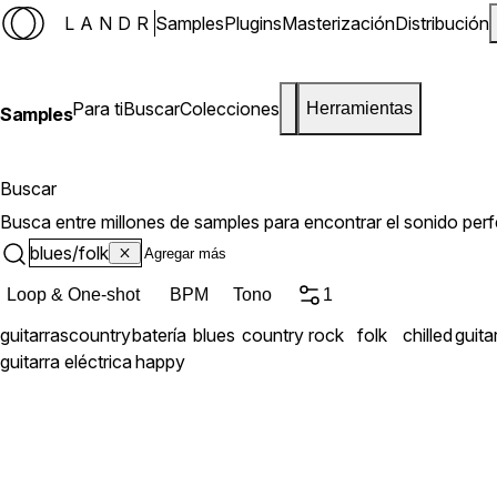
LANDR
Samples
Plugins
Masterización
Distribución
Para ti
Buscar
Colecciones
Herramientas
Samples
Buscar
Busca entre millones de samples para encontrar el sonido perf
blues/folk
Loop & One-shot
BPM
Tono
1
guitarras
country
batería
blues
country rock
folk
chilled
guita
guitarra eléctrica
happy